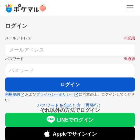
ログイン
メールアドレス
※必須
パスワード
※必須
ログイン
利用規約
および
プライバシーポリシー
に同意の上、
ログインしてくださ
い
パスワードを忘れた方（再発行）
それ以外の方法でログイン
LINEでログイン
Appleでサインイン