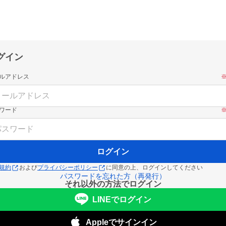
グイン
ルアドレス
ワード
ログイン
規約
および
プライバシーポリシー
に同意の上、
ログインしてください
パスワードを忘れた方（再発行）
それ以外の方法でログイン
LINEでログイン
Appleでサインイン