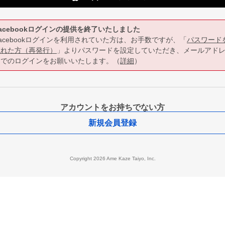
acebookログインの提供を終了いたしました
acebookログインを利用されていた方は、お手数ですが、「
パスワード
忘れた方（再発行）
」よりパスワードを設定していただき、メールアド
スでのログインをお願いいたします。（
詳細
）
アカウントをお持ちでない方
新規会員登録
Copyright 2026 Ame Kaze Taiyo, Inc.