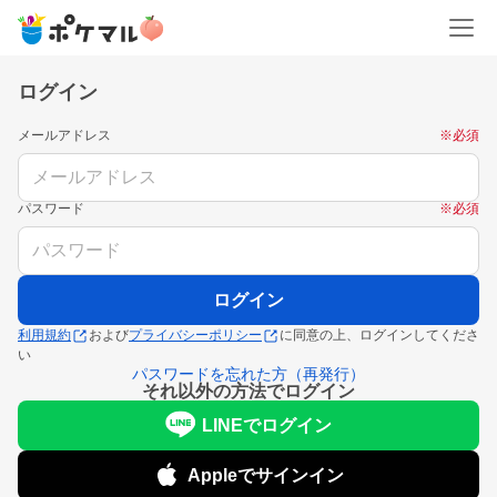
ログイン
メールアドレス
※必須
パスワード
※必須
ログイン
利用規約
および
プライバシーポリシー
に同意の上、
ログインしてくださ
い
パスワードを忘れた方（再発行）
それ以外の方法でログイン
LINEでログイン
Appleでサインイン