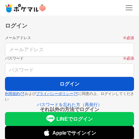
ログイン
メールアドレス
※必須
パスワード
※必須
ログイン
利用規約
および
プライバシーポリシー
に同意の上、
ログインしてくださ
い
パスワードを忘れた方（再発行）
それ以外の方法でログイン
LINEでログイン
Appleでサインイン