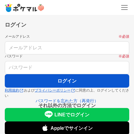
ログイン
メールアドレス
※必須
パスワード
※必須
ログイン
利用規約
および
プライバシーポリシー
に同意の上、
ログインしてくださ
い
パスワードを忘れた方（再発行）
それ以外の方法でログイン
LINEでログイン
Appleでサインイン