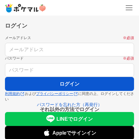
ログイン
メールアドレス
※必須
パスワード
※必須
ログイン
利用規約
および
プライバシーポリシー
に同意の上、
ログインしてくださ
い
パスワードを忘れた方（再発行）
それ以外の方法でログイン
LINEでログイン
Appleでサインイン