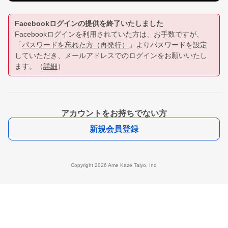
Facebookログインの提供を終了いたしました
Facebookログインを利用されていた方は、お手数ですが、
「
パスワードを忘れた方（再発行）
」よりパスワードを設定
していただき、メールアドレスでのログインをお願いいたし
ます。（
詳細
）
アカウントをお持ちでない方
新規会員登録
Copyright 2026 Ame Kaze Taiyo, Inc.