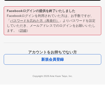
Facebookログインの提供を終了いたしました
Facebookログインを利用されていた方は、お手数ですが、
「
パスワードを忘れた方（再発行）
」よりパスワードを設定
していただき、メールアドレスでのログインをお願いいたし
ます。（
詳細
）
アカウントをお持ちでない方
新規会員登録
Copyright 2026 Ame Kaze Taiyo, Inc.