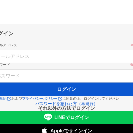
グイン
ルアドレス
ワード
ログイン
規約
および
プライバシーポリシー
に同意の上、
ログインしてください
パスワードを忘れた方（再発行）
それ以外の方法でログイン
LINEでログイン
Appleでサインイン