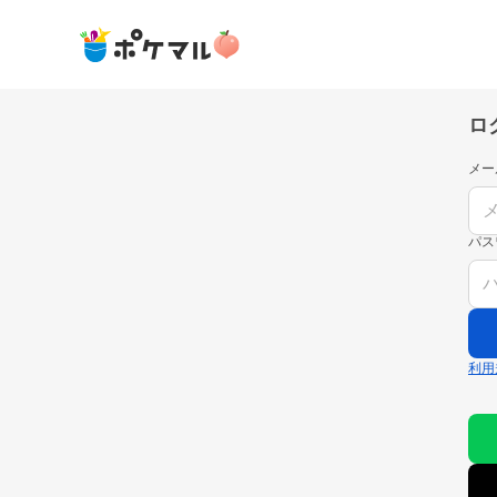
ロ
メー
パス
利用