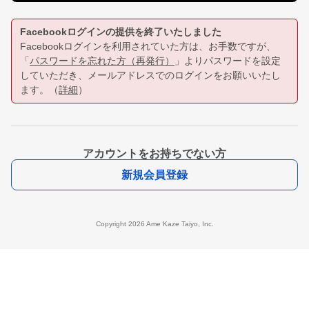
Facebookログインの提供を終了いたしました
Facebookログインを利用されていた方は、お手数ですが、
「
パスワードを忘れた方（再発行）
」よりパスワードを設定
していただき、メールアドレスでのログインをお願いいたし
ます。（
詳細
）
アカウントをお持ちでない方
新規会員登録
Copyright 2026 Ame Kaze Taiyo, Inc.