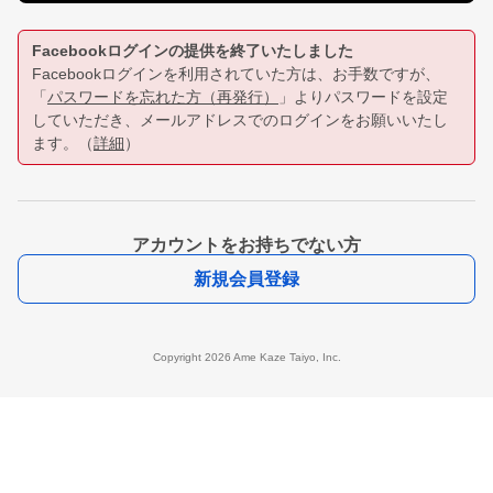
Facebookログインの提供を終了いたしました
Facebookログインを利用されていた方は、お手数ですが、
「
パスワードを忘れた方（再発行）
」よりパスワードを設定
していただき、メールアドレスでのログインをお願いいたし
ます。（
詳細
）
アカウントをお持ちでない方
新規会員登録
Copyright 2026 Ame Kaze Taiyo, Inc.