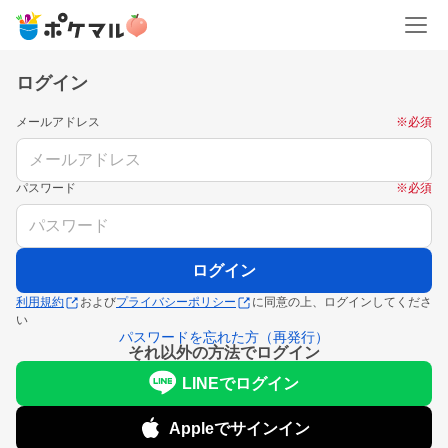
ログイン
メールアドレス
※必須
パスワード
※必須
ログイン
利用規約
および
プライバシーポリシー
に同意の上、
ログインしてくださ
い
パスワードを忘れた方（再発行）
それ以外の方法でログイン
LINEでログイン
Appleでサインイン