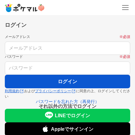
ログイン
メールアドレス
※必須
パスワード
※必須
ログイン
利用規約
および
プライバシーポリシー
に同意の上、
ログインしてくださ
い
パスワードを忘れた方（再発行）
それ以外の方法でログイン
LINEでログイン
Appleでサインイン