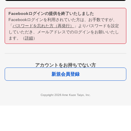
Facebookログインの提供を終了いたしました
Facebookログインを利用されていた方は、お手数ですが、
「
パスワードを忘れた方（再発行）
」よりパスワードを設定
していただき、メールアドレスでのログインをお願いいたし
ます。（
詳細
）
アカウントをお持ちでない方
新規会員登録
Copyright 2026 Ame Kaze Taiyo, Inc.