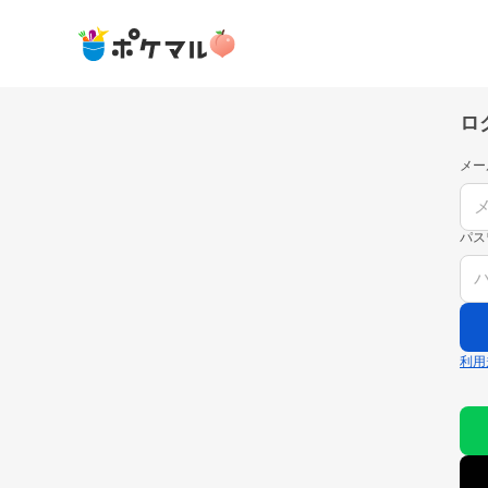
ロ
メー
パス
利用