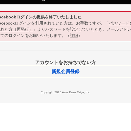
acebookログインの提供を終了いたしました
acebookログインを利用されていた方は、お手数ですが、「
パスワード
忘れた方（再発行）
」よりパスワードを設定していただき、メールアド
スでのログインをお願いいたします。（
詳細
）
アカウントをお持ちでない方
新規会員登録
Copyright 2026 Ame Kaze Taiyo, Inc.