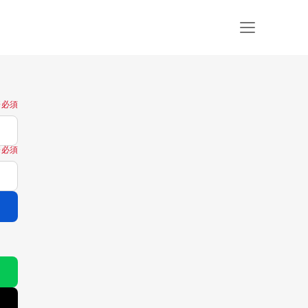
※必須
※必須