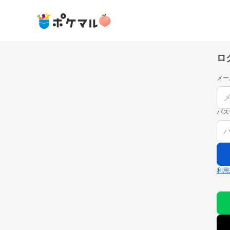
ロ
メー
パス
利用