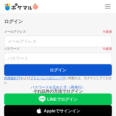
ログイン
メールアドレス
※必須
パスワード
※必須
ログイン
利用規約
および
プライバシーポリシー
に同意の上、
ログインしてくださ
い
パスワードを忘れた方（再発行）
それ以外の方法でログイン
LINEでログイン
Appleでサインイン