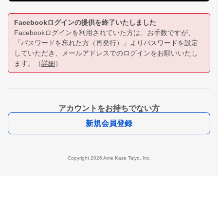
Facebookログインの提供を終了いたしました
Facebookログインを利用されていた方は、お手数ですが、
「
パスワードを忘れた方（再発行）
」よりパスワードを設定
していただき、メールアドレスでのログインをお願いいたし
ます。（
詳細
）
アカウントをお持ちでない方
新規会員登録
Copyright 2026 Ame Kaze Taiyo, Inc.