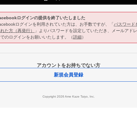
acebookログインの提供を終了いたしました
acebookログインを利用されていた方は、お手数ですが、「
パスワード
忘れた方（再発行）
」よりパスワードを設定していただき、メールアド
スでのログインをお願いいたします。（
詳細
）
アカウントをお持ちでない方
新規会員登録
Copyright 2026 Ame Kaze Taiyo, Inc.