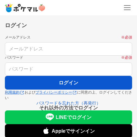
ログイン
メールアドレス
※必須
パスワード
※必須
ログイン
利用規約
および
プライバシーポリシー
に同意の上、
ログインしてくださ
い
パスワードを忘れた方（再発行）
それ以外の方法でログイン
LINEでログイン
Appleでサインイン