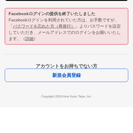
Facebookログインの提供を終了いたしました
Facebookログインを利用されていた方は、お手数ですが、
「
パスワードを忘れた方（再発行）
」よりパスワードを設定
していただき、メールアドレスでのログインをお願いいたし
ます。（
詳細
）
アカウントをお持ちでない方
新規会員登録
Copyright 2026 Ame Kaze Taiyo, Inc.