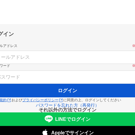
グイン
ルアドレス
ワード
ログイン
規約
および
プライバシーポリシー
に同意の上、
ログインしてください
パスワードを忘れた方（再発行）
それ以外の方法でログイン
LINEでログイン
Appleでサインイン