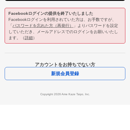
Facebookログインの提供を終了いたしました
Facebookログインを利用されていた方は、お手数ですが、
「
パスワードを忘れた方（再発行）
」よりパスワードを設定
していただき、メールアドレスでのログインをお願いいたし
ます。（
詳細
）
アカウントをお持ちでない方
新規会員登録
Copyright 2026 Ame Kaze Taiyo, Inc.