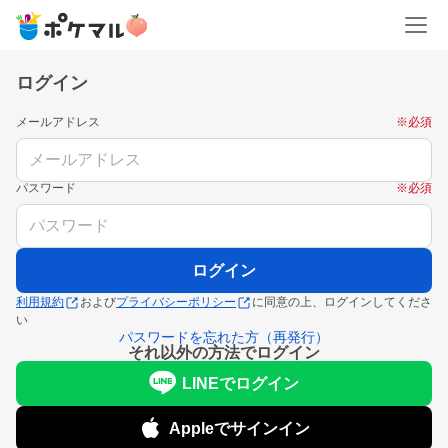
ログイン
メールアドレス
※必須
パスワード
※必須
ログイン
利用規約
および
プライバシーポリシー
に同意の上、
ログインしてくださ
い
パスワードを忘れた方（再発行）
それ以外の方法でログイン
LINEでログイン
Appleでサインイン