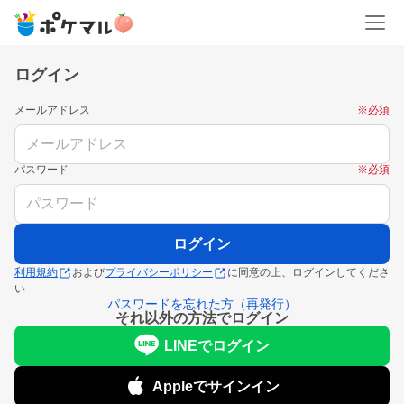
ログイン
メールアドレス
※必須
パスワード
※必須
ログイン
利用規約
および
プライバシーポリシー
に同意の上、
ログインしてくださ
い
パスワードを忘れた方（再発行）
それ以外の方法でログイン
LINEでログイン
Appleでサインイン