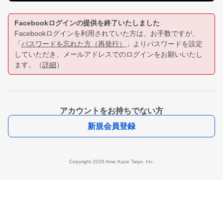
Facebookログインの提供を終了いたしました
Facebookログインを利用されていた方は、お手数ですが、
「
パスワードを忘れた方（再発行）
」よりパスワードを設定
していただき、メールアドレスでのログインをお願いいたし
ます。（
詳細
）
アカウントをお持ちでない方
新規会員登録
Copyright 2026 Ame Kaze Taiyo, Inc.