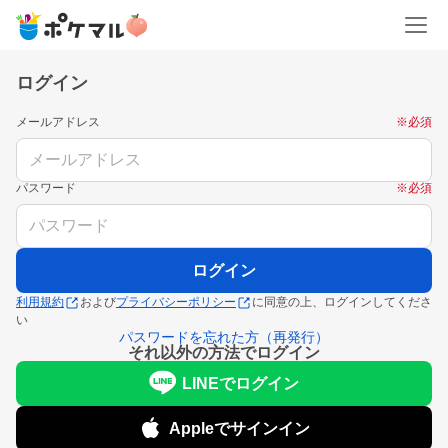
ログイン
メールアドレス
※必須
パスワード
※必須
ログイン
利用規約
および
プライバシーポリシー
に同意の上、
ログインしてくださ
い
パスワードを忘れた方（再発行）
それ以外の方法でログイン
LINEでログイン
Appleでサインイン