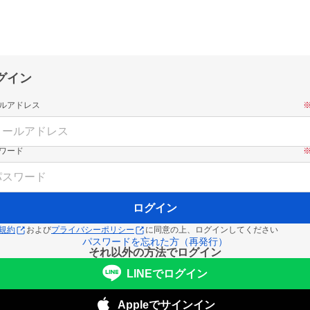
グイン
ルアドレス
ワード
ログイン
規約
および
プライバシーポリシー
に同意の上、
ログインしてください
パスワードを忘れた方（再発行）
それ以外の方法でログイン
LINEでログイン
Appleでサインイン