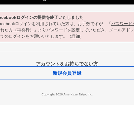
acebookログインの提供を終了いたしました
acebookログインを利用されていた方は、お手数ですが、「
パスワード
忘れた方（再発行）
」よりパスワードを設定していただき、メールアド
スでのログインをお願いいたします。（
詳細
）
アカウントをお持ちでない方
新規会員登録
Copyright 2026 Ame Kaze Taiyo, Inc.