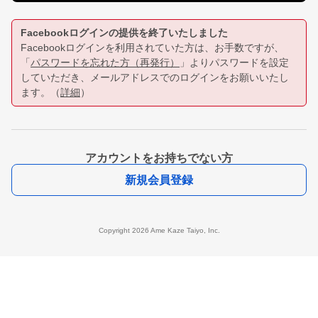
Facebookログインの提供を終了いたしました
Facebookログインを利用されていた方は、お手数ですが、
「
パスワードを忘れた方（再発行）
」よりパスワードを設定
していただき、メールアドレスでのログインをお願いいたし
ます。（
詳細
）
アカウントをお持ちでない方
新規会員登録
Copyright 2026 Ame Kaze Taiyo, Inc.