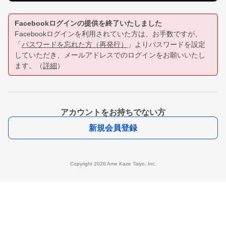
Facebookログインの提供を終了いたしました
Facebookログインを利用されていた方は、お手数ですが、
「
パスワードを忘れた方（再発行）
」よりパスワードを設定
していただき、メールアドレスでのログインをお願いいたし
ます。（
詳細
）
アカウントをお持ちでない方
新規会員登録
Copyright 2026 Ame Kaze Taiyo, Inc.