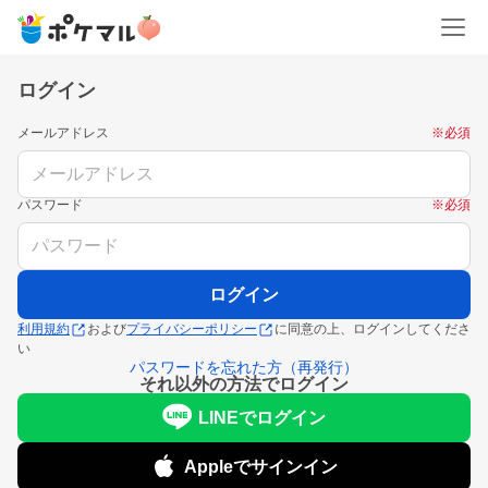
ログイン
メールアドレス
※必須
パスワード
※必須
ログイン
利用規約
および
プライバシーポリシー
に同意の上、
ログインしてくださ
い
パスワードを忘れた方（再発行）
それ以外の方法でログイン
LINEでログイン
Appleでサインイン