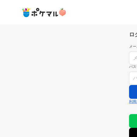
ロ
メー
パス
利用