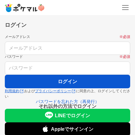
ログイン
メールアドレス
※必須
パスワード
※必須
ログイン
利用規約
および
プライバシーポリシー
に同意の上、
ログインしてくださ
い
パスワードを忘れた方（再発行）
それ以外の方法でログイン
LINEでログイン
Appleでサインイン