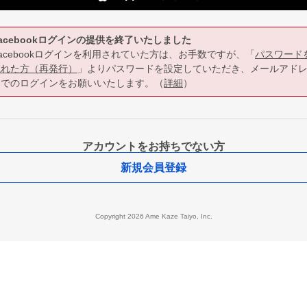
acebookログインの提供を終了いたしました
acebookログインを利用されていた方は、お手数ですが、「
パスワード
忘れた方（再発行）
」よりパスワードを設定していただき、メールアド
スでのログインをお願いいたします。（
詳細
）
アカウントをお持ちでない方
新規会員登録
Copyright 2026 Ame Kaze Taiyo, Inc.