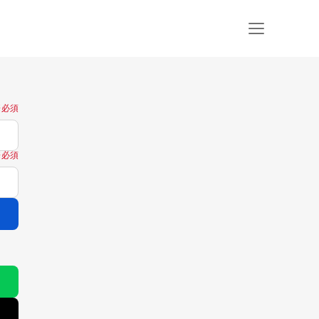
※必須
※必須