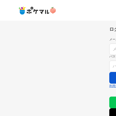
ロ
メー
パス
利用