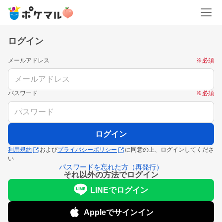
ログイン
メールアドレス
※必須
パスワード
※必須
ログイン
利用規約
および
プライバシーポリシー
に同意の上、
ログインしてくださ
い
パスワードを忘れた方（再発行）
それ以外の方法でログイン
LINEでログイン
Appleでサインイン