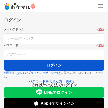
ログイン
メールアドレス
※必須
パスワード
※必須
ログイン
利用規約
および
プライバシーポリシー
に同意の上、
ログインしてくださ
い
パスワードを忘れた方（再発行）
それ以外の方法でログイン
LINEでログイン
Appleでサインイン