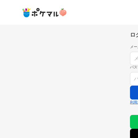
ロ
メー
パス
利用