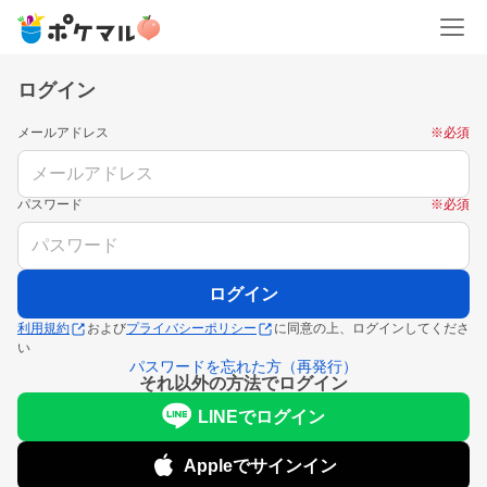
ログイン
メールアドレス
※必須
パスワード
※必須
ログイン
利用規約
および
プライバシーポリシー
に同意の上、
ログインしてくださ
い
パスワードを忘れた方（再発行）
それ以外の方法でログイン
LINEでログイン
Appleでサインイン