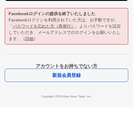
Facebookログインの提供を終了いたしました
Facebookログインを利用されていた方は、お手数ですが、
「
パスワードを忘れた方（再発行）
」よりパスワードを設定
していただき、メールアドレスでのログインをお願いいたし
ます。（
詳細
）
アカウントをお持ちでない方
新規会員登録
Copyright 2026 Ame Kaze Taiyo, Inc.