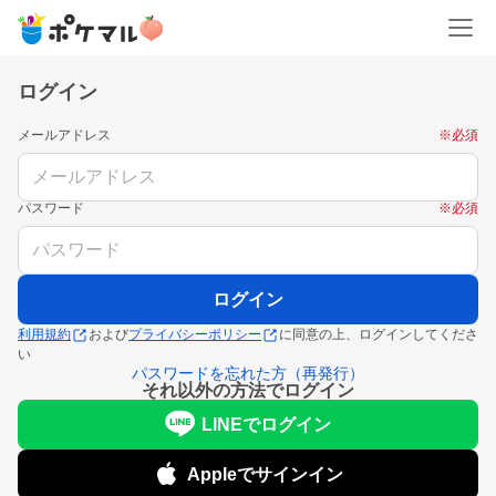
ログイン
メールアドレス
※必須
パスワード
※必須
ログイン
利用規約
および
プライバシーポリシー
に同意の上、
ログインしてくださ
い
パスワードを忘れた方（再発行）
それ以外の方法でログイン
LINEでログイン
Appleでサインイン