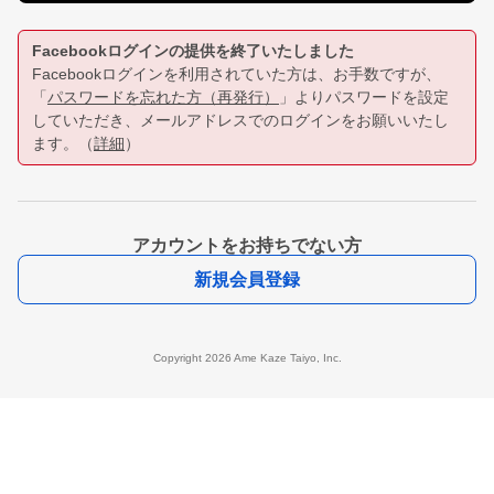
Facebookログインの提供を終了いたしました
Facebookログインを利用されていた方は、お手数ですが、
「
パスワードを忘れた方（再発行）
」よりパスワードを設定
していただき、メールアドレスでのログインをお願いいたし
ます。（
詳細
）
アカウントをお持ちでない方
新規会員登録
Copyright 2026 Ame Kaze Taiyo, Inc.