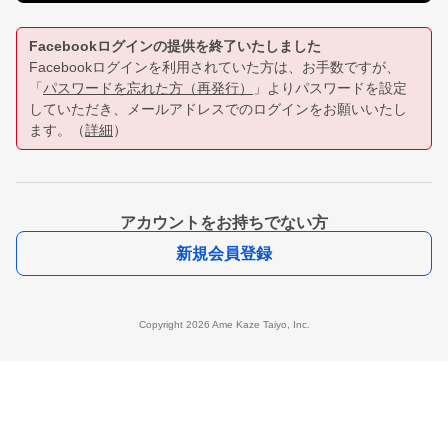
Facebookログインの提供を終了いたしました
Facebookログインを利用されていた方は、お手数ですが、
「
パスワードを忘れた方（再発行）
」よりパスワードを設定
していただき、メールアドレスでのログインをお願いいたし
ます。（
詳細
）
アカウントをお持ちでない方
新規会員登録
Copyright 2026 Ame Kaze Taiyo, Inc.