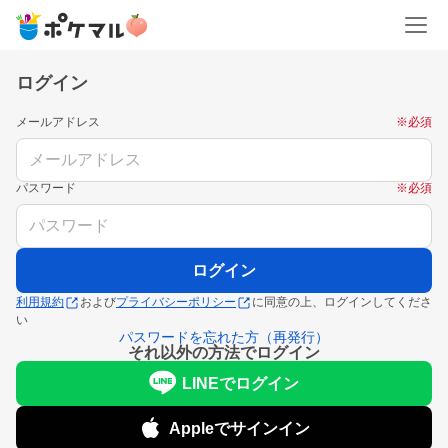
ログイン
メールアドレス
※必須
パスワード
※必須
ログイン
利用規約
および
プライバシーポリシー
に同意の上、
ログインしてくださ
い
パスワードを忘れた方（再発行）
それ以外の方法でログイン
LINEでログイン
Appleでサインイン