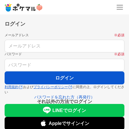
ログイン
メールアドレス
※必須
パスワード
※必須
ログイン
利用規約
および
プライバシーポリシー
に同意の上、
ログインしてくださ
い
パスワードを忘れた方（再発行）
それ以外の方法でログイン
LINEでログイン
Appleでサインイン