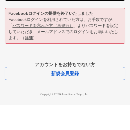
Facebookログインの提供を終了いたしました
Facebookログインを利用されていた方は、お手数ですが、
「
パスワードを忘れた方（再発行）
」よりパスワードを設定
していただき、メールアドレスでのログインをお願いいたし
ます。（
詳細
）
アカウントをお持ちでない方
新規会員登録
Copyright 2026 Ame Kaze Taiyo, Inc.