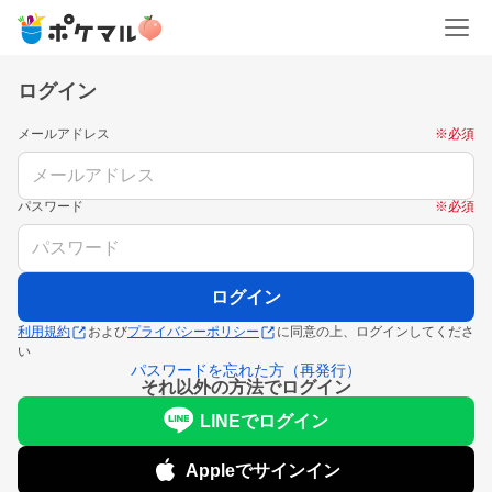
ログイン
メールアドレス
※必須
パスワード
※必須
ログイン
利用規約
および
プライバシーポリシー
に同意の上、
ログインしてくださ
い
パスワードを忘れた方（再発行）
それ以外の方法でログイン
LINEでログイン
Appleでサインイン