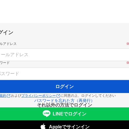
グイン
ルアドレス
ワード
ログイン
規約
および
プライバシーポリシー
に同意の上、
ログインしてください
パスワードを忘れた方（再発行）
それ以外の方法でログイン
LINEでログイン
Appleでサインイン