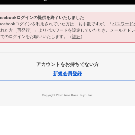
acebookログインの提供を終了いたしました
acebookログインを利用されていた方は、お手数ですが、「
パスワード
忘れた方（再発行）
」よりパスワードを設定していただき、メールアド
スでのログインをお願いいたします。（
詳細
）
アカウントをお持ちでない方
新規会員登録
Copyright 2026 Ame Kaze Taiyo, Inc.