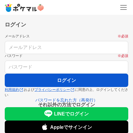
ログイン
メールアドレス
※必須
パスワード
※必須
ログイン
利用規約
および
プライバシーポリシー
に同意の上、
ログインしてくださ
い
パスワードを忘れた方（再発行）
それ以外の方法でログイン
LINEでログイン
Appleでサインイン