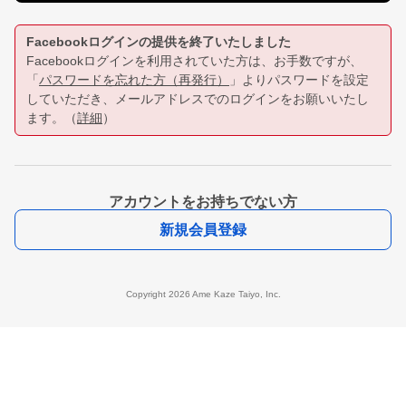
Facebookログインの提供を終了いたしました
Facebookログインを利用されていた方は、お手数ですが、
「
パスワードを忘れた方（再発行）
」よりパスワードを設定
していただき、メールアドレスでのログインをお願いいたし
ます。（
詳細
）
アカウントをお持ちでない方
新規会員登録
Copyright 2026 Ame Kaze Taiyo, Inc.