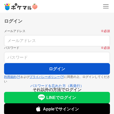
ログイン
メールアドレス
※必須
パスワード
※必須
ログイン
利用規約
および
プライバシーポリシー
に同意の上、
ログインしてくださ
い
パスワードを忘れた方（再発行）
それ以外の方法でログイン
LINEでログイン
Appleでサインイン