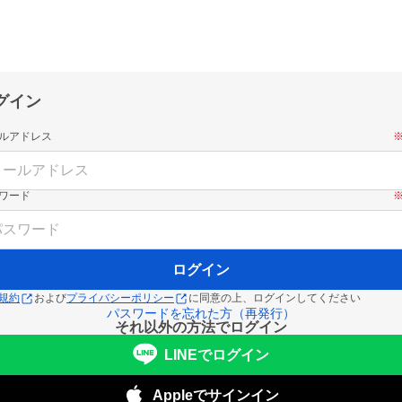
グイン
ルアドレス
ワード
ログイン
規約
および
プライバシーポリシー
に同意の上、
ログインしてください
パスワードを忘れた方（再発行）
それ以外の方法でログイン
LINEでログイン
Appleでサインイン