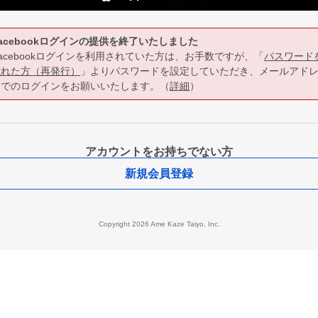
acebookログインの提供を終了いたしました
acebookログインを利用されていた方は、お手数ですが、「
パスワード
忘れた方（再発行）
」よりパスワードを設定していただき、メールアド
スでのログインをお願いいたします。（
詳細
）
アカウントをお持ちでない方
新規会員登録
Copyright 2026 Ame Kaze Taiyo, Inc.