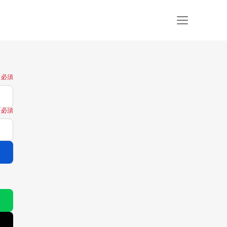
※必須
※必須