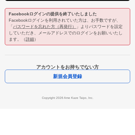
Facebookログインの提供を終了いたしました
Facebookログインを利用されていた方は、お手数ですが、
「
パスワードを忘れた方（再発行）
」よりパスワードを設定
していただき、メールアドレスでのログインをお願いいたし
ます。（
詳細
）
アカウントをお持ちでない方
新規会員登録
Copyright 2026 Ame Kaze Taiyo, Inc.