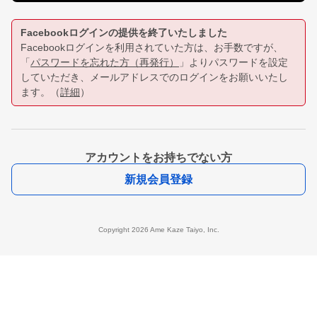
Facebookログインの提供を終了いたしました
Facebookログインを利用されていた方は、お手数ですが、
「
パスワードを忘れた方（再発行）
」よりパスワードを設定
していただき、メールアドレスでのログインをお願いいたし
ます。（
詳細
）
アカウントをお持ちでない方
新規会員登録
Copyright 2026 Ame Kaze Taiyo, Inc.