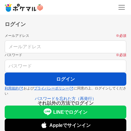
ログイン
メールアドレス
※必須
パスワード
※必須
ログイン
利用規約
および
プライバシーポリシー
に同意の上、
ログインしてくださ
い
パスワードを忘れた方（再発行）
それ以外の方法でログイン
LINEでログイン
Appleでサインイン