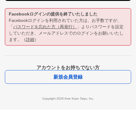
Facebookログインの提供を終了いたしました
Facebookログインを利用されていた方は、お手数ですが、
「
パスワードを忘れた方（再発行）
」よりパスワードを設定
していただき、メールアドレスでのログインをお願いいたし
ます。（
詳細
）
アカウントをお持ちでない方
新規会員登録
Copyright 2026 Ame Kaze Taiyo, Inc.