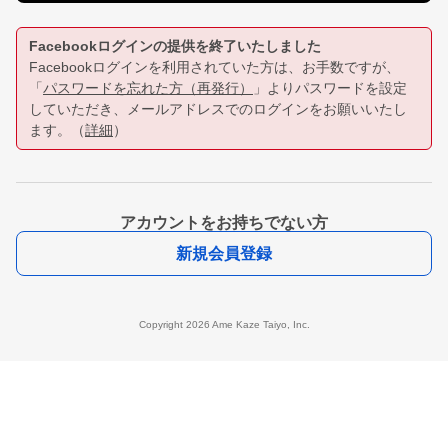
Facebookログインの提供を終了いたしました
Facebookログインを利用されていた方は、お手数ですが、
「
パスワードを忘れた方（再発行）
」よりパスワードを設定
していただき、メールアドレスでのログインをお願いいたし
ます。（
詳細
）
アカウントをお持ちでない方
新規会員登録
Copyright 2026 Ame Kaze Taiyo, Inc.